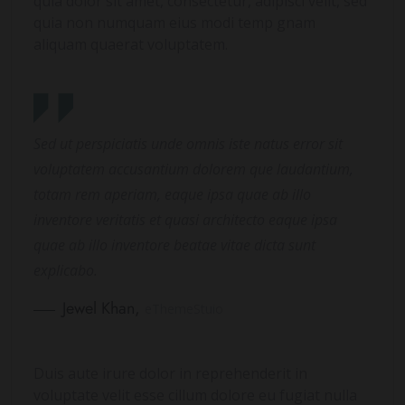
quia dolor sit amet, consectetur, adipisci velit, sed
quia non numquam eius modi temp gnam
aliquam quaerat voluptatem.
Sed ut perspiciatis unde omnis iste natus error sit
voluptatem accusantium dolorem que laudantium,
totam rem aperiam, eaque ipsa quae ab illo
inventore veritatis et quasi architecto eaque ipsa
quae ab illo inventore beatae vitae dicta sunt
explicabo.
Jewel Khan,
eThemeStuio
Duis aute irure dolor in reprehenderit in
voluptate velit esse cillum dolore eu fugiat nulla