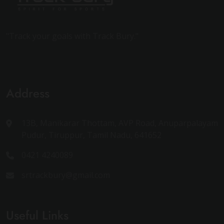
"Track your goals with Track Bury."
Address
13B, Manikarar Thottam, AVP Road, Anuparpalayam
Pudur, Tiruppur, Tamil Nadu, 641652
0421 4240089
srtrackbury@gmail.com
Useful Links