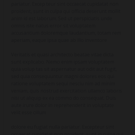
pariatur. Excep teur sint occaecat cupidatat non
proident, sunt in culpa qui officia deserunt mollit
anim id est laborum. Sed ut perspiciatis unde
omnis iste natus error sit voluptatem
accusantium doloremque laudantium, totam rem
aperiam, eaque ipsa quae ab illo inventore
Veritatis et quasi architecto beatae vitae dicta
sunt explicabo. Nemo enim ipsam voluptatem
quia volup tas sit aspernatur aut odit aut fugit,
sed quia consequuntur magni dolores eos qui
ratione voluptatem sequi nesciu nim ad minim
veniam, quis nostrud exercitation ullamco laboris
nisi ut aliquip ex ea commo do consequat. Duis
aute irure dolor in reprehenderit in voluptate
velit esse cillum
dolore eu fugiat nulla pariatur. Excepteur sint
occaecat cupidatat non proident, sunt in culpa qui