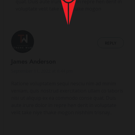
quat. Duis aute irure dolor in repre hen derit in
voluptate velit take niye thake mogon
REPLY
James Anderson
September 11, 2022 at 6:44 pm
Ratione voluptatem sequi nesciu nim ad minim
veniam, quis nostrud exercitation ullam co laboris
nisi ut aliquip ex ea commodo conse quat. Duis
aute irure dolor in repre hen derit in voluptate
velit take niye thake mogon nishhim trisnay..