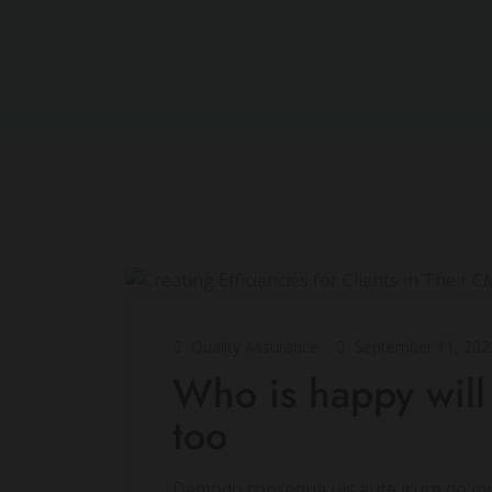
Quality Assurance
September 11, 202
Who is happy will
too
Demodo consequa uis aute irure do min