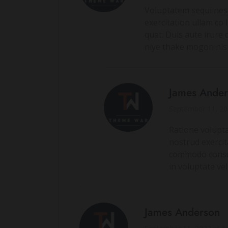
Voluptatem sequi nes
exercitation ullam co 
quat. Duis aute irure 
niye thake mogon nis
James Ande
September 11, 20
Ratione volupt
nostrud exercita
commodo conse q
in voluptate ve
James Anderson