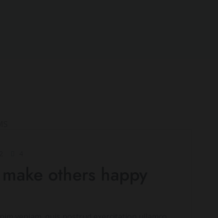
2
4
 make others happy
im veniam, quis nostrud exercitation ullamco