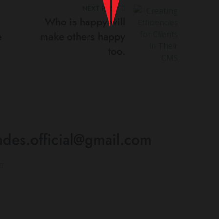
NEXT POST
Who is happy will
e
make others happy
too.
rades.official@gmail.com