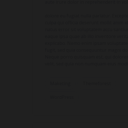
aute irure dolor in reprehenderit in vol
dolore eu fugiat nulla pariatur. Except
culpa qui officia deserunt mollit anim i
natus error sit voluptatem accu sant
eaque ipsa quae ab illo inventore verita
explicabo. Nemo enim ipsam voluptatem
fugit, sed quia consequuntur magni dol
Neque porro quisquam est, qui dolorem 
velit, sed quia non numquam eius modi
Maketing
Themeforest
WordPress