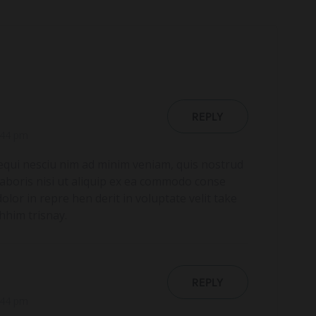
REPLY
:44 pm
equi nesciu nim ad minim veniam, quis nostrud
laboris nisi ut aliquip ex ea commodo conse
dolor in repre hen derit in voluptate velit take
hhim trisnay.
REPLY
:44 pm