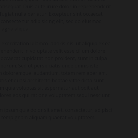
consequat. Duis aute irure dolor in reprehenderit
 fugiat nulla pariatur. Excepteur sint occaecat
consecte tur adipisicing elit, sed do eiusmod
magna aliqua.
xercitation ullamco laboris nisi ut aliquip ex ea
henderit in voluptate velit esse cillum dolore
t occaecat cupidatat non proident, sunt in culpa
laborum. Sed ut perspiciatis unde omnis iste
um doloremque laudantium, totam rem aperiam,
tis et quasi architecto beatae vitae dicta sunt
 quia voluptas sit aspernatur aut odit aut
ores eos qui ratione voluptatem sequi nesciunt.
ipsum quia dolor sit amet, consectetur, adipisci
i temp gnam aliquam quaerat voluptatem.