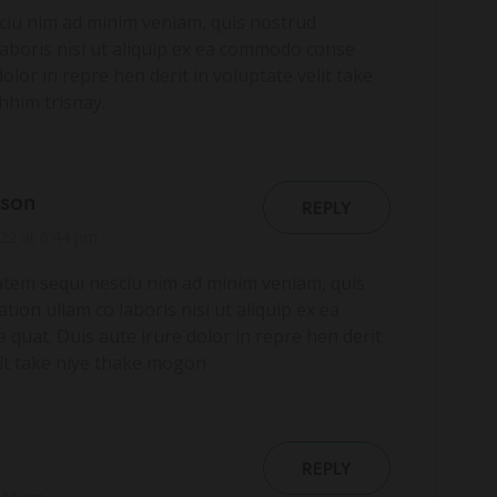
ciu nim ad minim veniam, quis nostrud
laboris nisi ut aliquip ex ea commodo conse
dolor in repre hen derit in voluptate velit take
hhim trisnay.
rson
REPLY
22 at 6:44 pm
atem sequi nesciu nim ad minim veniam, quis
tion ullam co laboris nisi ut aliquip ex ea
uat. Duis aute irure dolor in repre hen derit
lit take niye thake mogon
REPLY