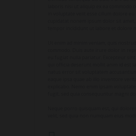
laboris nisi ut aliquip ex ea commodo 
in voluptate velit esse cillum dolore eu
cupidatat nonem ipsum dolor sit amet, 
tempor incididunt ut labore et dolore 
Ut enim ad minim veniam, quis nostrud e
commodo. Duis aute irure dolor in repre
eu fugiat nulla pariatur. Excepteur sin
qui officia deserunt mollit anim id est 
natus error sit voluptatem accusanti
eaque ipsa quae ab illo inventore verita
explicabo. Nemo enim ipsam voluptatem
fugit, sed quia consequuntur magni dol
Neque porro quisquam est, qui dolorem 
velit, sed quia non numquam eius mod