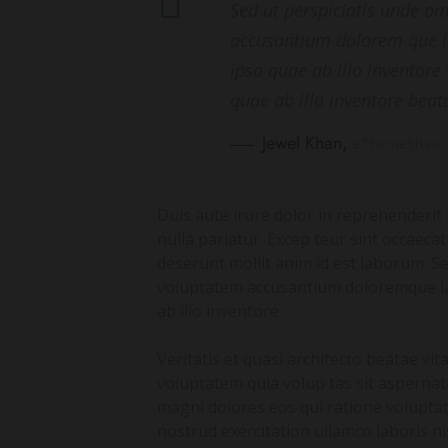
Sed ut perspiciatis unde om
accusantium dolorem que 
ipsa quae ab illo inventore 
quae ab illo inventore beat
Jewel Khan,
eThemeStuio
Duis aute irure dolor in reprehenderit i
nulla pariatur. Excep teur sint occaecat
deserunt mollit anim id est laborum. Se
voluptatem accusantium doloremque l
ab illo inventore
Veritatis et quasi architecto beatae vi
voluptatem quia volup tas sit aspernat
magni dolores eos qui ratione volupta
nostrud exercitation ullamco laboris n