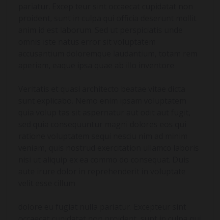
pariatur. Excep teur sint occaecat cupidatat non
proident, sunt in culpa qui officia deserunt mollit
anim id est laborum. Sed ut perspiciatis unde
omnis iste natus error sit voluptatem
accusantium doloremque laudantium, totam rem
aperiam, eaque ipsa quae ab illo inventore
Veritatis et quasi architecto beatae vitae dicta
sunt explicabo. Nemo enim ipsam voluptatem
quia volup tas sit aspernatur aut odit aut fugit,
sed quia consequuntur magni dolores eos qui
ratione voluptatem sequi nesciu nim ad minim
veniam, quis nostrud exercitation ullamco laboris
nisi ut aliquip ex ea commo do consequat. Duis
aute irure dolor in reprehenderit in voluptate
velit esse cillum
dolore eu fugiat nulla pariatur. Excepteur sint
occaecat cupidatat non proident, sunt in culpa qui