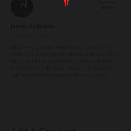
REPLY
James Anderson
September 11, 2022 at 6:53 pm
Ratione voluptatem sequi nesciu nim ad minim
veniam, quis nostrud exercitation ullam co laboris
nisi ut aliquip ex ea commodo conse quat. Duis
aute irure dolor in repre hen derit in voluptate
velit take niye thake mogon nishhim trisnay..