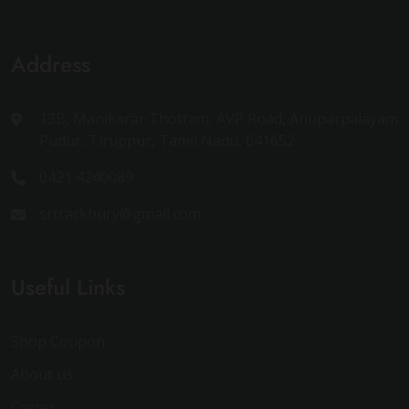
Address
13B, Manikarar Thottam, AVP Road, Anuparpalayam
Pudur, Tiruppur, Tamil Nadu, 641652
0421 4240089
srtrackbury@gmail.com
Useful Links
Shop Coupon
About us
Carrer