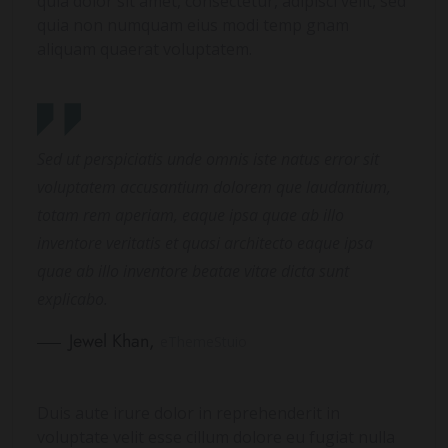
quia dolor sit amet, consectetur, adipisci velit, sed
quia non numquam eius modi temp gnam
aliquam quaerat voluptatem.
Sed ut perspiciatis unde omnis iste natus error sit
voluptatem accusantium dolorem que laudantium,
totam rem aperiam, eaque ipsa quae ab illo
inventore veritatis et quasi architecto eaque ipsa
quae ab illo inventore beatae vitae dicta sunt
explicabo.
Jewel Khan,
eThemeStuio
Duis aute irure dolor in reprehenderit in
voluptate velit esse cillum dolore eu fugiat nulla